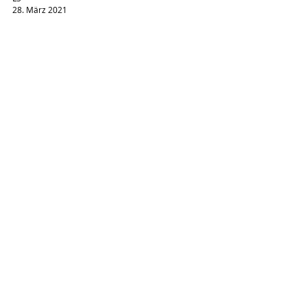
28. März 2021
Die Dümmste
Headline des
Monats März 2021
DEIN
27. März 2021
Die Dümmste
Headline des
Monats Februar
2021