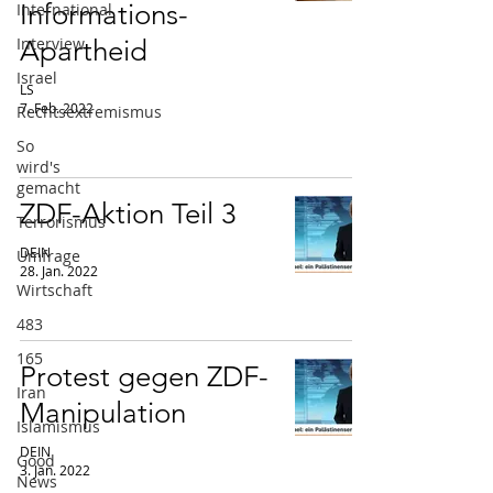
Informations-
International
Interview
Apartheid
Israel
LS
7. Feb. 2022
Rechtsextremismus
So
wird's
gemacht
ZDF-Aktion Teil 3
Terrorismus
DEIN
Umfrage
28. Jan. 2022
Wirtschaft
483
165
Protest gegen ZDF-
Iran
Manipulation
Islamismus
DEIN
Good
3. Jan. 2022
News