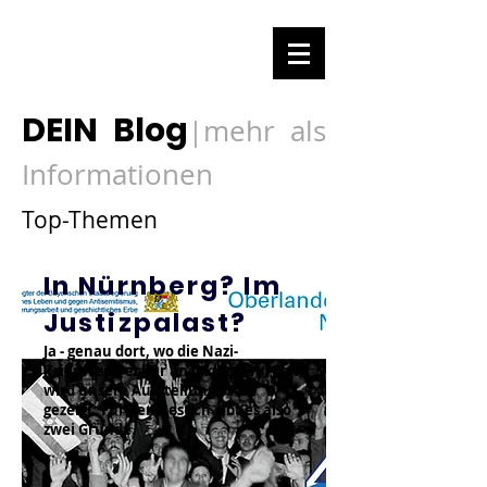
DEIN Blog
mehr als
|
Informationen
Top-Themen
In Nürnberg? Im
Justizpalast?
Ja - genau dort, wo die Nazi-
Kriegsverbrecher angeklagt wurden,
wird unsere Ausstellung 1948
gezeigt. Für den Besuch gibt es also
zwei Gründe.