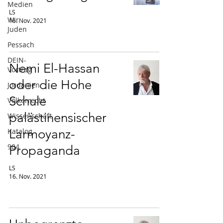
Medien
LS
Wir
16. Nov. 2021
Juden
Pessach
DEIN-
Nemi El-Hassan
Vortrag
oder die Hohe
Jordanien
Schule
Völkerrecht
palästinensischer
Wissenschaft
Katalog
Larmoyanz-
904
Propaganda
LS
16. Nov. 2021