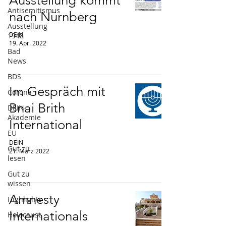
Ausstellung kommt
Antisemitismus
nach Nürnberg
Ausstellung
DEIN
1948
19. Apr. 2022
Bad
News
BDS
Im Gespräch mit
Corona
Bnai Brith
DEIN-
Akademie
International
EU
DEIN
Gut zu
21. März 2022
lesen
Gut zu
wissen
Amnesty
Highlights
Internationals
Holocaust