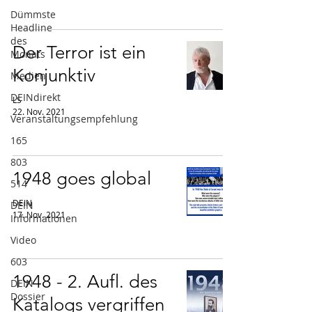
Dümmste
Headline
des
Der Terror ist ein
Monats
Konjunktiv
Medien
DEINdirekt
LS
22. Nov. 2021
Veranstaltungsempfehlung
165
803
1948 goes global
514
DEIN
DEIN
17. Nov. 2021
Informationen
Video
603
1948 - 2. Aufl. des
DEIN
Dossier
Katalogs vergriffen