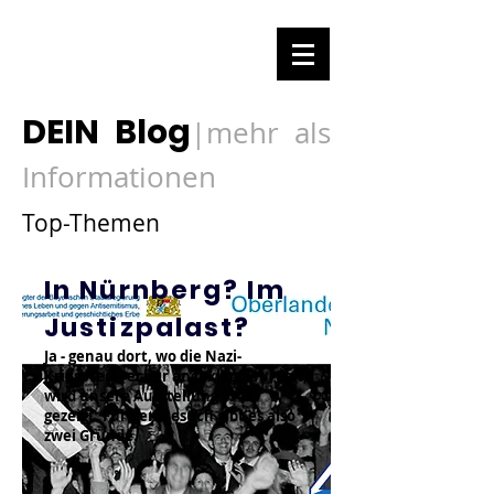
DEIN Blog
mehr als
|
Informationen
Top-Themen
In Nürnberg? Im
Justizpalast?
Ja - genau dort, wo die Nazi-
Kriegsverbrecher angeklagt wurden,
wird unsere Ausstellung 1948
gezeigt. Für den Besuch gibt es also
zwei Gründe.