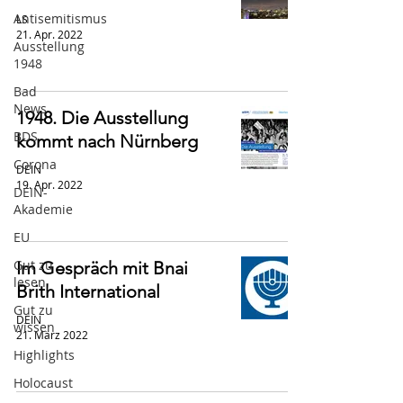
Antisemitismus
LS
21. Apr. 2022
Ausstellung
1948
Bad
News
1948. Die Ausstellung
BDS
kommt nach Nürnberg
Corona
DEIN
19. Apr. 2022
DEIN-
Akademie
EU
Gut zu
Im Gespräch mit Bnai
lesen
Brith International
Gut zu
DEIN
wissen
21. März 2022
Highlights
Holocaust