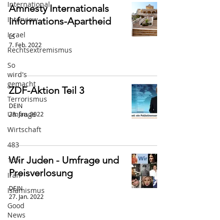
International
Amnesty Internationals
Interview
Informations-Apartheid
Israel
LS
7. Feb. 2022
Rechtsextremismus
So
wird's
gemacht
ZDF-Aktion Teil 3
Terrorismus
DEIN
Umfrage
28. Jan. 2022
Wirtschaft
483
Wir Juden - Umfrage und
165
Preisverlosung
Iran
DEIN
Islamismus
27. Jan. 2022
Good
News