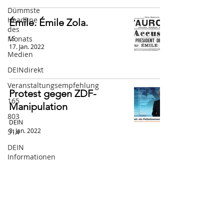
Dümmste
Headline
Émile. Émile Zola.
des
LS
Monats
17. Jan. 2022
Medien
DEINdirekt
Veranstaltungsempfehlung
Protest gegen ZDF-
165
Manipulation
803
DEIN
3. Jan. 2022
514
DEIN
Informationen
Video
Der Terror ist ein
603
Konjunktiv
DEIN
LS
Dossier
22. Nov. 2021