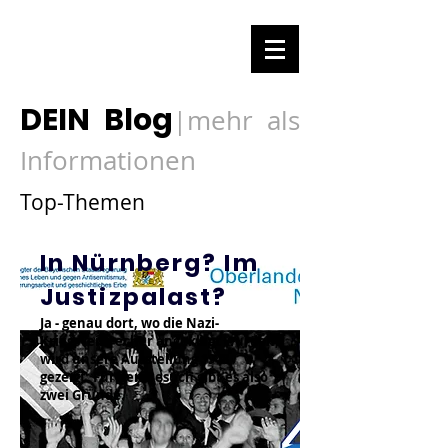
DEIN Blog
mehr als
|
Informationen
Top-Themen
In Nürnberg? Im
Justizpalast?
Ja - genau dort, wo die Nazi-
Kriegsverbrecher angeklagt wurden,
wird unsere Ausstellung 1948
gezeigt. Für den Besuch gibt es also
zwei Gründe.