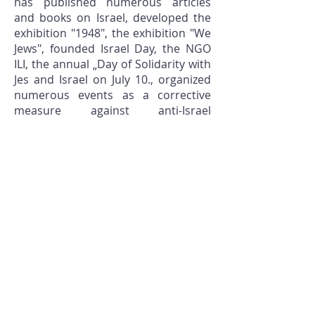
has published numerous articles
and books on Israel, developed the
exhibition "1948", the exhibition "We
Jews", founded Israel Day, the NGO
ILI, the annual „Day of Solidarity with
Jes and Israel on July 10., organized
numerous events as a corrective
measure against anti-Israel
propaganda and anti-Semitism and
invented the first fully automated PR
system "MediaWinx.
Sucharewicz gives lectures on topics
related to the Middle East, Political
Psychology, and Antisemitism. His
online lecture “We Jews” is
considered the most effective tool
against antisemitic prejudices. In the
1990s, Sucharewicz developed a new
language design for German public
speaking, which he used to conduct