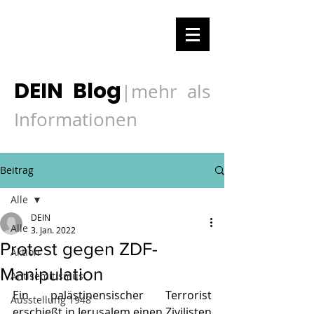
DEIN Blog
mehr als
|
Informationen
Beitrag
Alle
DEIN
Alle
3. Jan. 2022
Protest gegen ZDF-
Aktion
Manipulation
Antisemitismus
Ein palästinensischer Terrorist 
Ausstellung 1948
erschießt in Jerusalem einen Zivilisten 