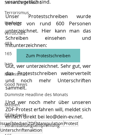
verantwortlich sind.
So wird's gemacht
Terrorismus
Unser Protestschreiben wurde 
Umfrage
bereits von rund 600 Personen 
unterzeichnet. Hier kann man das 
Wirtschaft
Schreiben einsehen und 
483
mitunterzeichnen:
165
Zum Protestschreiben
Iran
Gut, wer unterzeichnet. Sehr gut, wer 
das Protestschreiben weiterverteilt 
Islamismus
und noch mehr Unterschriften 
Good News
sammelt.
Dümmste Headline des Monats
Und wer noch mehr über unseren 
Medien
ZDF-Protest erfahren will, meldet sich 
DEINdirekt
einfach direkt bei 
leo@dein-ev.net
.
Israel
Medien
ZDF
Manipulation
Protest
Veranstaltungsempfehlung
Unterschriftenaktion