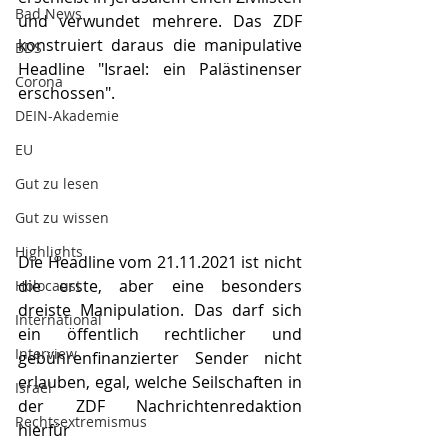
Bad News
und verwundet mehrere. Das ZDF 
konstruiert daraus die manipulative 
BDS
Headline "Israel: ein Palästinenser 
Corona
erschossen".
DEIN-Akademie
EU
Gut zu lesen
Gut zu wissen
Highlights
Die Headline vom 21.11.2021 ist nicht 
die erste, aber eine besonders 
Holocaust
dreiste Manipulation. Das darf sich 
International
ein öffentlich rechtlicher und 
Interview
gebührenfinanzierter Sender nicht 
erlauben, egal, welche Seilschaften in 
Israel
der ZDF Nachrichtenredaktion 
Rechtsextremismus
hierfür