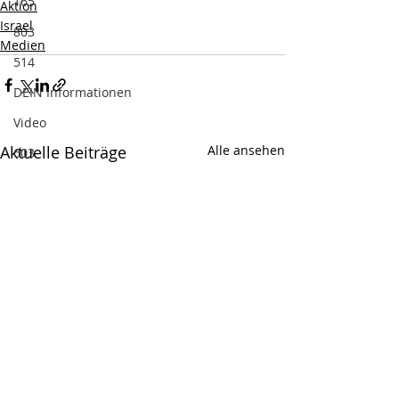
165
Aktion
Israel
803
Medien
514
DEIN Informationen
Video
Aktuelle Beiträge
Alle ansehen
603
DEIN Dossier
Medien
Wir Juden
Pessach
DEIN-Vortrag
Jordanien
Völkerrecht
Wissenschaft