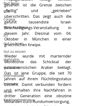
Bad News
gesehen ist die Grenze zwischen 
„fleißig“ und „getrieben“ 
BDS
überschritten. Das zeigt auch die 
Corona
gefühlt tausendste Israel-
DEIN-Akademie
Beschuldigungs-Veranstaltung in 
diesem Jahr. Diesmal vom 04. 
EU
Oktober in München in einer 
Gut zu lesen
griechischen Kneipe. 
Gut zu wissen
Wieder wurde mit marternder 
Highlights
Monotonie das Schicksal der 
palästinensischen Araber beklagt. 
Holocaust
Das ist jene Gruppe, die seit 70 
International
Jahren auf ihrem Flüchtlingsstatus 
Interview
besteht. Damit verbunden fordern 
und erhalten ihre Nachfahren in 
Israel
dritter Generation eine obszöne 
Rechtsextremismus
Milliarden-Euro-Rundumversorgung, 