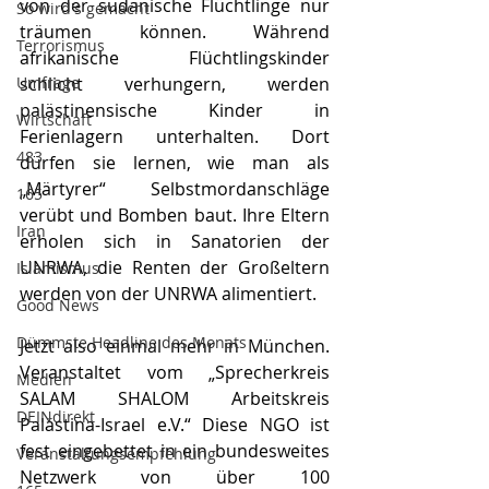
von der sudanische Flüchtlinge nur 
So wird's gemacht
träumen können. Während 
Terrorismus
afrikanische Flüchtlingskinder 
Umfrage
schlicht verhungern, werden 
palästinensische Kinder in 
Wirtschaft
Ferienlagern unterhalten. Dort 
483
dürfen sie lernen, wie man als 
„Märtyrer“ Selbstmordanschläge 
165
verübt und Bomben baut. Ihre Eltern 
Iran
erholen sich in Sanatorien der 
UNRWA, die Renten der Großeltern 
Islamismus
werden von der UNRWA alimentiert. 
Good News
Dümmste Headline des Monats
Jetzt also einmal mehr in München. 
Veranstaltet vom „Sprecherkreis 
Medien
SALAM SHALOM Arbeitskreis 
DEINdirekt
Palästina-Israel e.V.“ Diese NGO ist 
fest eingebettet in ein bundesweites 
Veranstaltungsempfehlung
Netzwerk von über 100 