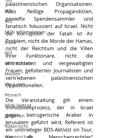
165
palästinensischen Organisationen. 
803
Alles fleißige Propagandisten, 
gewiefte Spendensammler und 
514
fanatisch fokussiert auf Israel. Nicht 
DEIN Informationen
die Korruption der Fatah ist ihr 
Problem, nicht die Morde der Hamas, 
Video
nicht der Reichtum und die Villen 
603
ihrer Funktionäre, nicht die 
entrechteten und vergewaltigten 
DEIN Dossier
Frauen, gefolterten Journalisten und 
Medien
vertriebenen palästinensischen 
Wir Juden
Oppositionellen. 
Pessach
Die Veranstaltung gilt einem 
DEIN-Vortrag
Immobilienprozess, der in Israel 
gegen betrügerische Araber in 
Jordanien
Jerusalem geführt wird. Referent ist 
Völkerrecht
ein umtriebiger BDS-Aktivist on Tour, 
Wissenschaft
der als „Menschenrechtler“ 