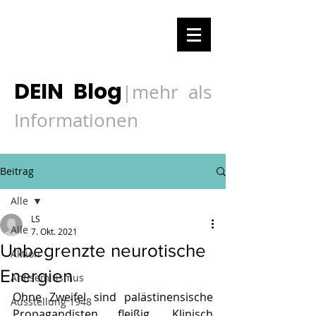
DEIN Blog
mehr als
|
Informationen
Beitrag
Alle
LS
Alle
7. Okt. 2021
Unbegrenzte neurotische
Aktion
Energien
Antisemitismus
Ohne Zweifel sind palästinensische 
Ausstellung 1948
Propagandisten fleißig. Klinisch 