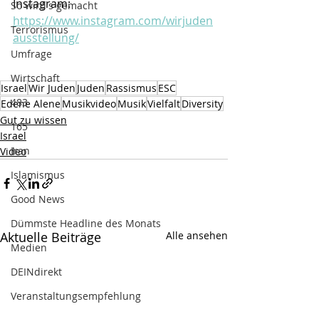
Instagram: 
So wird's gemacht
https://www.instagram.com/wirjuden
Terrorismus
ausstellung/
Umfrage
Wirtschaft
Israel
Wir Juden
Juden
Rassismus
ESC
483
Edene Alene
Musikvideo
Musik
Vielfalt
Diversity
Gut zu wissen
165
Israel
Iran
Video
Islamismus
Good News
Dümmste Headline des Monats
Aktuelle Beiträge
Alle ansehen
Medien
DEINdirekt
Veranstaltungsempfehlung