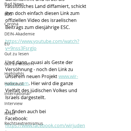
Bad News
rassistisches Land diffamiert, schickt 
ihm doch einfach diesen Link zum 
BDS
offiziellen Video des israelischen 
Corona
Beitrags zum diesjährige ESC.
DEIN-Akademie
https://www.youtube.com/watch?
EU
v=9nss3FsrgJo
Gut zu lesen
Und dann - quasi als Geste der 
Gut zu wissen
Versöhnung - noch den Link zu 
Highlights
unserem neuen Projekt 
www.wir-
juden.com
. Hier wird die ganze 
Holocaust
Vielfalt des jüdischen Volkes und 
International
Israels dargestellt.
Interview
Zu finden auch bei
Israel
Facebook: 
Rechtsextremismus
https://www.facebook.com/wirjuden