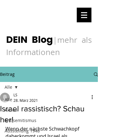
DEIN Blog
mehr als
|
Informationen
Beitrag
Alle
LS
Alle
28. März 2021
Israel rassistisch? Schau
Aktion
her!
Antisemitismus
Wenn der nächste Schwachkopf 
Ausstellung 1948
daherkommt und Israel als 