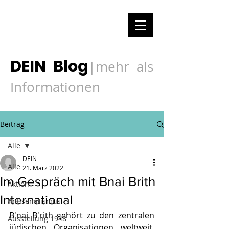
DEIN Blog
mehr als
|
Informationen
Beitrag
Alle
DEIN
Alle
21. März 2022
Im Gespräch mit Bnai Brith
Aktion
International
Antisemitismus
B'nai B'rith gehört zu den zentralen 
Ausstellung 1948
jüdischen Organisationen weltweit. 