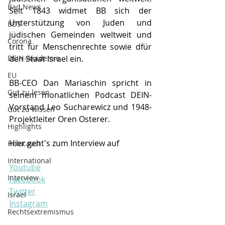
Bad News
Seit 1843 widmet BB sich der 
Unterstützung von Juden und 
BDS
jüdischen Gemeinden weltweit und 
Corona
tritt für Menschenrechte sowie dfür 
DEIN-Akademie
den Staat Israel ein.
EU
BB-CEO Dan Mariaschin spricht in 
Gut zu lesen
seinem monatlichen Podcast DEIN-
Vorstand Leo Sucharewicz und 1948-
Gut zu wissen
Projektleiter Oren Osterer.
Highlights
Hier geht's zum Interview auf
Holocaust
International
Youtube
Interview
Facebook
Twitter
Israel
Instagram
Rechtsextremismus