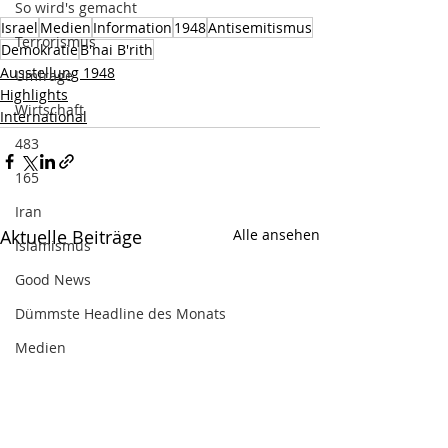
So wird's gemacht
Israel
Medien
Information
1948
Antisemitismus
Terrorismus
Demokratie
B'nai B'rith
Ausstellung 1948
Umfrage
Highlights
Wirtschaft
International
483
165
Iran
Aktuelle Beiträge
Alle ansehen
Islamismus
Good News
Dümmste Headline des Monats
Medien
DEINdirekt
Veranstaltungsempfehlung