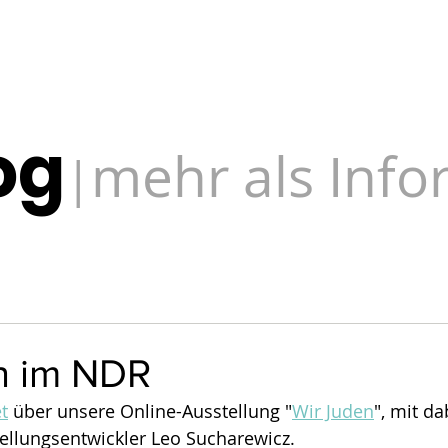
og
mehr als Inf
|
n im NDR
t
 über unsere Online-Ausstellung "
Wir Juden
", mit da
ellungsentwickler Leo Sucharewicz.