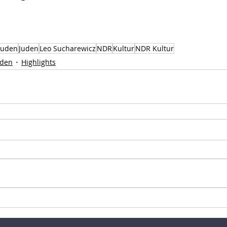
Juden
Juden
Leo Sucharewicz
NDR
Kultur
NDR Kultur
uden
Highlights