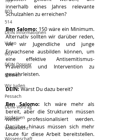
165
innerhalb eines Jahres relevante 
803
Schulzahlen zu erreichen? 
514
Ben Salomo: 
150 wäre ein Minimum. 
DEIN Informationen
Alternativ sollten wir darüber reden, 
Video
wie wir Jugendliche und junge 
Erwachsene ausbilden können, um 
603
eine effektive Antisemitismus-
DEIN Dossier
Prävention und Intervention zu 
gewährleisten.
Medien
Wir Juden
DEIN:
 Wärst Du dazu bereit? 
Pessach
Ben Salomo: 
Ich wäre mehr als 
DEIN-Vortrag
bereit, aber die Strukturen müssen 
Jordanien
weiter professionalisiert werden. 
Darüber hinaus müssen sich mehr 
Völkerrecht
Leute für diese Arbeit bereitstellen. 
Wissenschaft