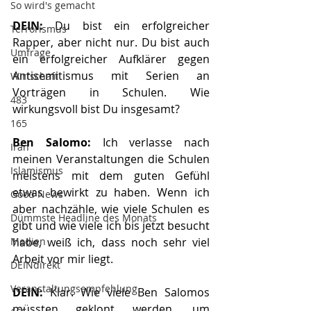
So wird's gemacht
DEIN:
 Du bist ein erfolgreicher 
Terrorismus
Rapper, aber nicht nur. Du bist auch 
Umfrage
ein erfolgreicher Aufklärer gegen 
Antisemitismus mit Serien an 
Wirtschaft
Vorträgen in Schulen. Wie 
483
wirkungsvoll bist Du insgesamt? 
165
Ben Salomo: 
Ich verlasse nach 
Iran
meinen Veranstaltungen die Schulen 
Islamismus
meistens mit dem guten Gefühl 
etwas bewirkt zu haben. Wenn ich 
Good News
aber nachzähle, wie viele Schulen es 
Dümmste Headline des Monats
gibt und wie viele ich bis jetzt besucht 
habe, weiß ich, dass noch sehr viel 
Medien
Arbeit vor mir liegt.
DEINdirekt
Veranstaltungsempfehlung
DEIN:
 Klar. Wie viele Ben Salomos 
müssten geklont werden, um 