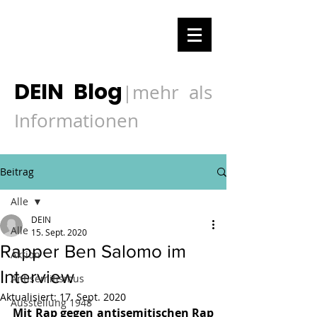
DEIN Blog
mehr als
|
Informationen
Beitrag
Alle
DEIN
Alle
15. Sept. 2020
Rapper Ben Salomo im
Aktion
Interview
Antisemitismus
Aktualisiert:
17. Sept. 2020
Ausstellung 1948
Mit Rap gegen antisemitischen Rap 