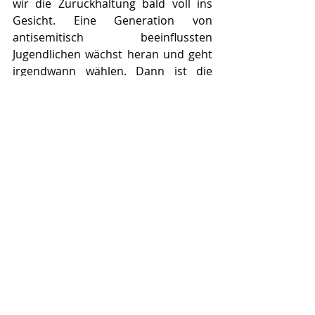
wir die Zurückhaltung bald voll ins 
Gesicht. Eine Generation von 
antisemitisch beeinflussten 
Jugendlichen wächst heran und geht 
irgendwann wählen. Dann ist die 
Party vorbei. Wir müssen uns der 
Realität stellen. 
DEIN:
 Du bist ein Vorbild. Danke für 
das Gespräch und die Orientierung. 
Die Klonidee als ultima ratio ist noch 
nicht vom Tisch.   
Ben Salomos Website
Facebook-Fanseite
Ben Salomo auf Twitter