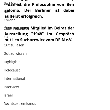
Bad News
- das ist die Philosophie von Ben 
Salomo. Der Berliner ist dabei 
BDS
äußerst erfolgreich. 
Corona
Das neueste Mitglied im Beirat der 
DEIN-Akademie
Ausstellung "1948" im Gespräch 
EU
mit Leo Sucharewicz vom DEIN e.V.
Gut zu lesen
Gut zu wissen
Highlights
Holocaust
International
Interview
Israel
Rechtsextremismus