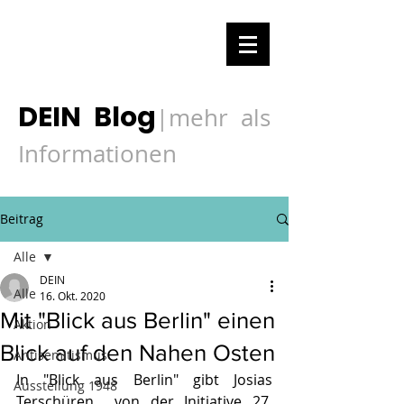
DEIN Blog
mehr als
|
Informationen
Beitrag
Alle
DEIN
Alle
16. Okt. 2020
Mit "Blick aus Berlin" einen
Aktion
Blick auf den Nahen Osten
Antisemitismus
In "Blick aus Berlin" gibt Josias 
Ausstellung 1948
Terschüren  von der 
Initiative 27. 