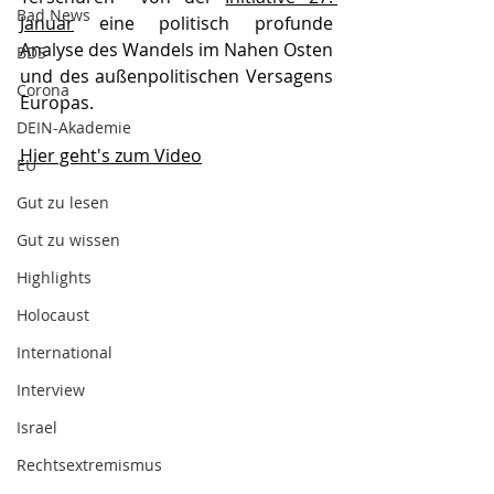
Bad News
Januar
 eine politisch profunde 
Analyse des Wandels im Nahen Osten 
BDS
und des außenpolitischen Versagens 
Corona
Europas.
DEIN-Akademie
Hier geht's zum Video
EU
Gut zu lesen
Gut zu wissen
Highlights
Holocaust
International
Interview
Israel
Rechtsextremismus