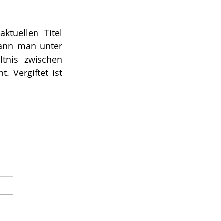
tuellen Titel 
„Dümmste Headline des Monats“ verdient. Dem Autor Peter Münch kann man unter 
ltnis zwischen 
. Vergiftet ist 