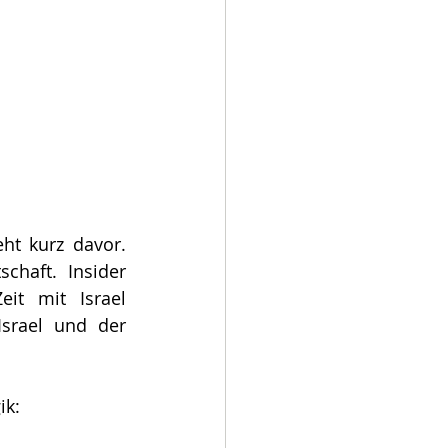
ht kurz davor. 
haft. Insider 
it mit Israel 
srael und der 
k: 