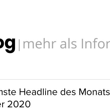
og
mehr als Inf
|
ste Headline des Monat
r 2020