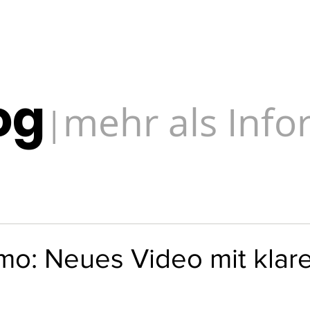
og
mehr als Inf
|
mo: Neues Video mit klare