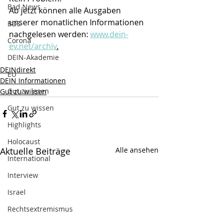
Bad News
Ab jetzt können alle Ausgaben 
unserer monatlichen Informationen 
BDS
nachgelesen werden: 
www.dein-
Corona
ev.net/archiv
.
DEIN-Akademie
DEINdirekt
EU
DEIN Informationen
Gut zu lesen
Gut zu wissen
Gut zu wissen
Highlights
Holocaust
Aktuelle Beiträge
Alle ansehen
International
Interview
Israel
Rechtsextremismus