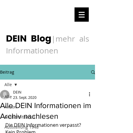
DEIN Blog
mehr als
|
Informationen
Beitrag
Alle
DEIN
Alle
23. Sept. 2020
Alle DEIN Informationen im
Aktion
Archiv nachlesen
Antisemitismus
Die DEIN Informationen verpasst? 
Ausstellung 1948
Kein Problem.