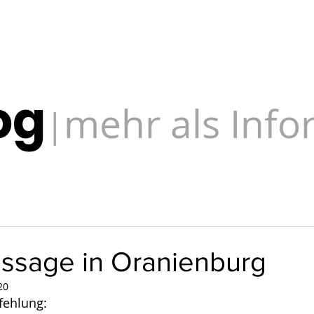
og
mehr als Inf
|
issage in Oranienburg
20
fehlung: