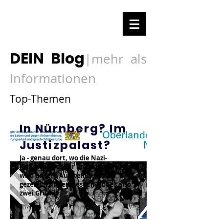
DEIN Blog
mehr als
|
Informationen
Top-Themen
In Nürnberg? Im
Justizpalast?
Ja - genau dort, wo die Nazi-
Kriegsverbrecher angeklagt wurden,
wird unsere Ausstellung 1948
gezeigt. Für den Besuch gibt es also
zwei Gründe.