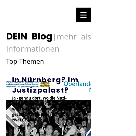
DEIN Blog
mehr als
|
Informationen
Top-Themen
In Nürnberg? Im
Justizpalast?
Ja - genau dort, wo die Nazi-
Kriegsverbrecher angeklagt wurden,
wird unsere Ausstellung 1948
gezeigt. Für den Besuch gibt es also
zwei Gründe.