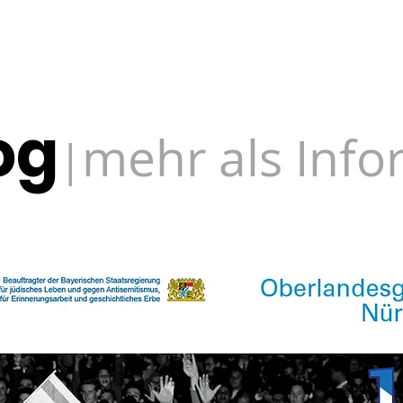
og
mehr als Inf
|