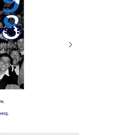
ast?
wird
 Gründe.