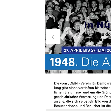
In N
Ja - genau d
unsere Ausst