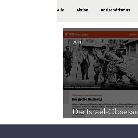
Alle
Aktion
Antisemitismus
Gut zu lesen
Gut zu wissen
DEIN
So wird's gemacht
Terrorismus
Dümmste Headline des Monats
Die Israel-Obsessi
SPIEGEL