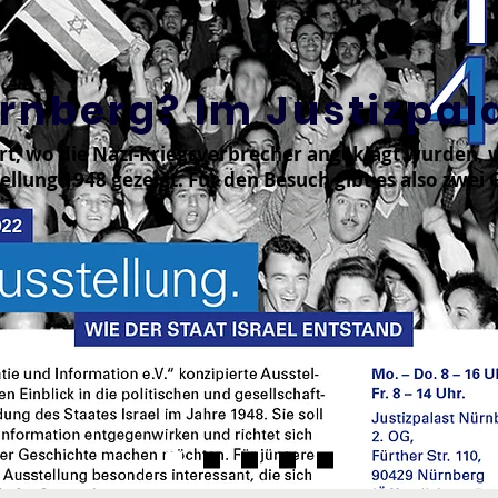
ürnberg? Im Justizpal
ort, wo die Nazi-Kriegsverbrecher angeklagt wurden, 
ellung 1948 gezeigt. Für den Besuch gibt es also zwei