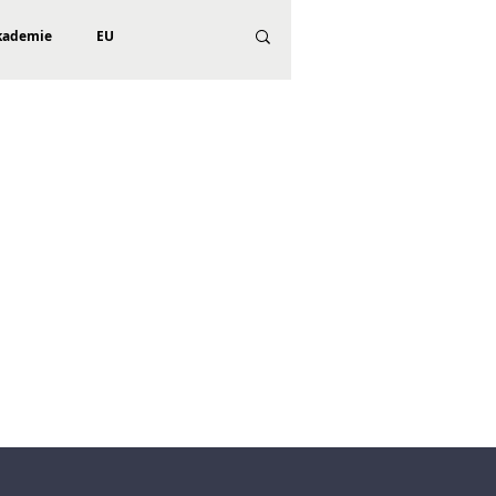
kademie
EU
ael
Rechtsextremismus
mismus
Good News