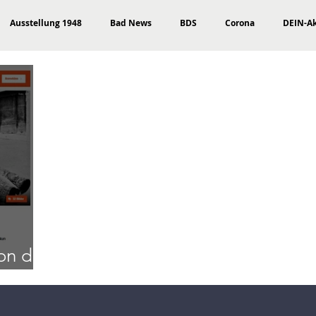
Ausstellung 1948
Bad News
BDS
Corona
DEIN-A
Highlights
Holocaust
International
Interview
Isr
Umfrage
Wirtschaft
483
165
Iran
Isla
Medien
DEINdirekt
Veranstaltungsempfehlung
165
on des