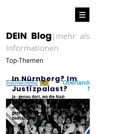
DEIN Blog
mehr als
|
Informationen
Top-Themen
In Nürnberg? Im
Justizpalast?
Ja - genau dort, wo die Nazi-
Kriegsverbrecher angeklagt wurden,
wird unsere Ausstellung 1948
gezeigt. Für den Besuch gibt es also
zwei Gründe.