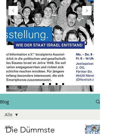
Blog
Alle
Alle
Die Dümmste
Aktion