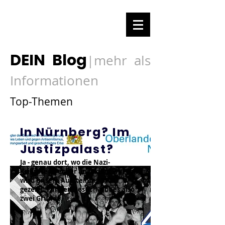
DEIN Blog
mehr als
|
Informationen
Top-Themen
In Nürnberg? Im
Justizpalast?
Ja - genau dort, wo die Nazi-
Kriegsverbrecher angeklagt wurden,
wird unsere Ausstellung 1948
gezeigt. Für den Besuch gibt es also
zwei Gründe.