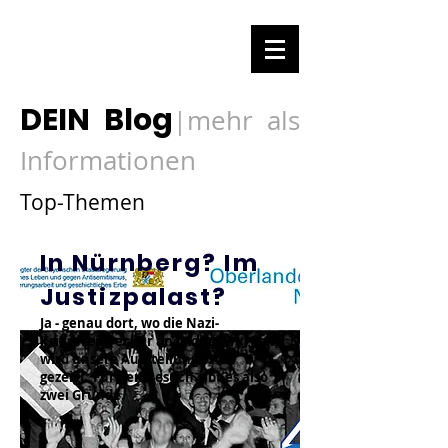
DEIN Blog
mehr als
|
Informationen
Top-Themen
In Nürnberg? Im
Justizpalast?
Ja - genau dort, wo die Nazi-
Kriegsverbrecher angeklagt wurden,
wird unsere Ausstellung 1948
gezeigt. Für den Besuch gibt es also
zwei Gründe.