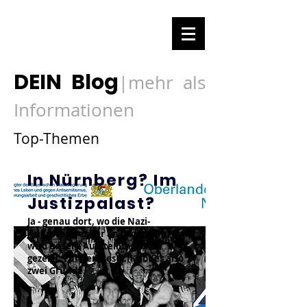
DEIN Blog
mehr als
|
Informationen
Top-Themen
In Nürnberg? Im
Justizpalast?
Ja - genau dort, wo die Nazi-
Kriegsverbrecher angeklagt wurden,
wird unsere Ausstellung 1948
gezeigt. Für den Besuch gibt es also
zwei Gründe.