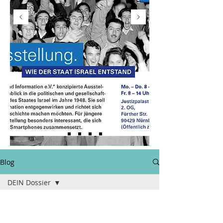
Blog
DEIN Dossier
Alle
Der Fall Aleida
Aktion