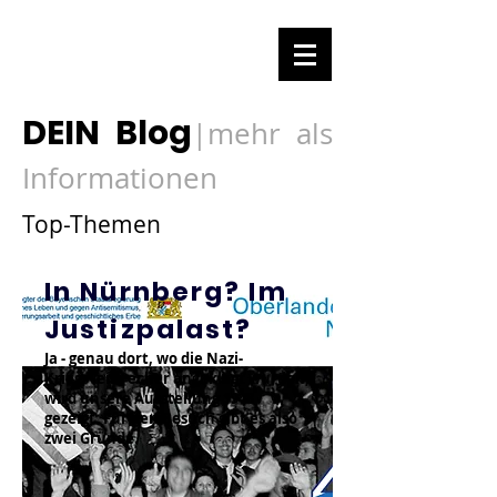
DEIN Blog
mehr als
|
Informationen
Top-Themen
In Nürnberg? Im
Justizpalast?
Ja - genau dort, wo die Nazi-
Kriegsverbrecher angeklagt wurden,
wird unsere Ausstellung 1948
gezeigt. Für den Besuch gibt es also
zwei Gründe.