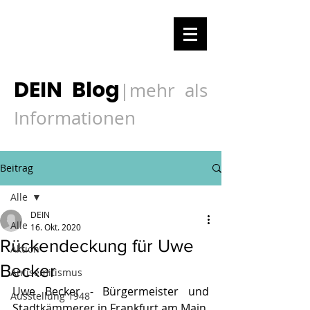
DEIN Blog
mehr als
|
Informationen
Beitrag
Alle
DEIN
Alle
16. Okt. 2020
Rückendeckung für Uwe
Aktion
Becker
Antisemitismus
Uwe Becker - Bürgermeister und 
Ausstellung 1948
Stadtkämmerer in Frankfurt am Main, 