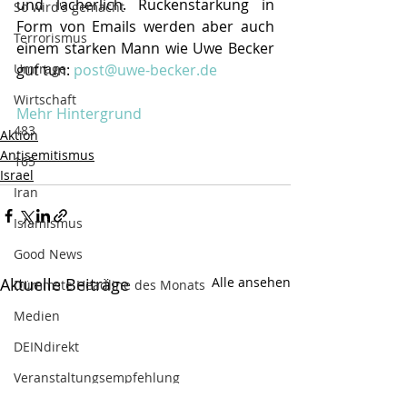
und lächerlich. Rückenstärkung in 
So wird's gemacht
Form von Emails werden aber auch 
Terrorismus
einem starken Mann wie Uwe Becker 
Umfrage
gut tun: 
post@uwe-becker.de
Wirtschaft
Mehr Hintergrund
483
Aktion
Antisemitismus
165
Israel
Iran
Islamismus
Good News
Aktuelle Beiträge
Alle ansehen
Dümmste Headline des Monats
Medien
DEINdirekt
Veranstaltungsempfehlung