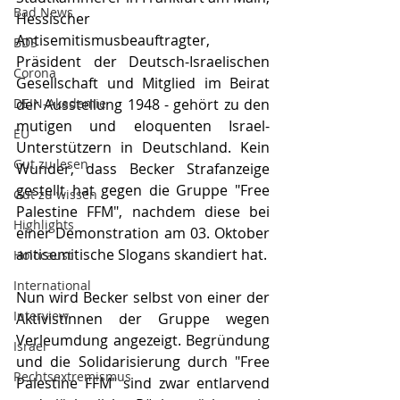
Bad News
Hessischer 
Antisemitismusbeauftragter, 
BDS
Präsident der Deutsch-Israelischen 
Corona
Gesellschaft und Mitglied im Beirat 
DEIN-Akademie
der Ausstellung 1948 - gehört zu den 
mutigen und eloquenten Israel-
EU
Unterstützern in Deutschland. Kein 
Gut zu lesen
Wunder, dass Becker Strafanzeige 
gestellt hat gegen die Gruppe "Free 
Gut zu wissen
Palestine FFM", nachdem diese bei 
Highlights
einer Demonstration am 03. Oktober 
antisemitische Slogans skandiert hat.
Holocaust
International
Nun wird Becker selbst von einer der 
Interview
Aktivistinnen der Gruppe wegen 
Verleumdung angezeigt. Begründung 
Israel
und die Solidarisierung durch "Free 
Rechtsextremismus
Palestine FFM" sind zwar entlarvend 