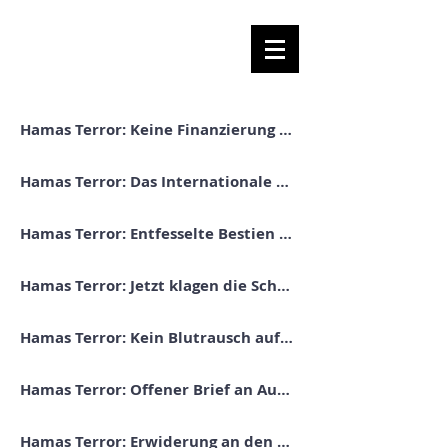
Hamas Terror: Keine Finanzierung aus Deutschland
Hamas Terror: Das Internationale Rote Kreuz versagt
Hamas Terror: Entfesselte Bestien gegen Kinder
Hamas Terror: Jetzt klagen die Schweiger wieder
Hamas Terror: Kein Blutrausch auf Deutschlands Straßen
Hamas Terror: Offener Brief an Außenministerin Annalena Baerbock
Hamas Terror: Erwiderung an den Zentralrat der Muslime in Deutschland