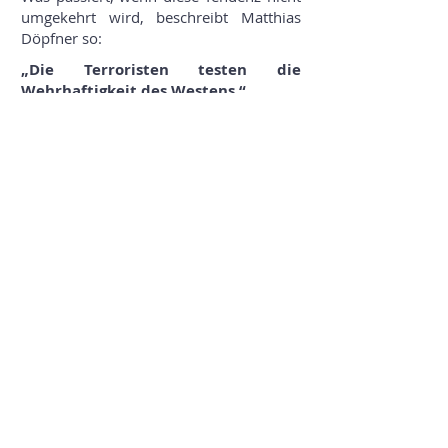
umgekehrt wird, beschreibt Matthias
Döpfner so:
„Die Terroristen testen die
Wehrhaftigkeit des Westens.“
Beitrag hier:
h
ttps://www.welt.de/debatte/kommentare/plus24801589
2/Dritter-Weltkrieg-moeglich-Die-Terroristen-testen-die-
Wehrhaftigkeit-des-Westens.html?
icid=search.product.onsitesearch
Wie reagiert man? So wie
Duglas Murray. Hier