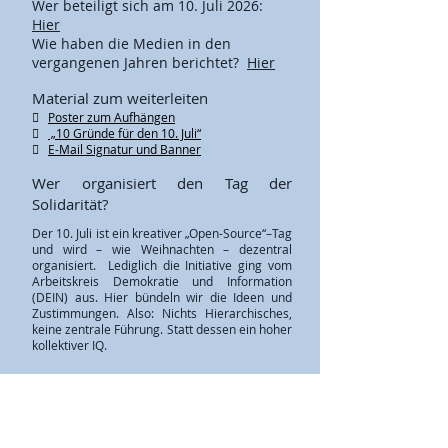
Wer beteiligt sich am 10. Juli 2026:
Hier
Wie haben die Medien in den
vergangenen Jahren berichtet?
Hier
Material zum weiterleiten

Poster zum Aufhängen

„10 Gründe für den 10. Juli“

E-Mail Signatur und Banner
Wer organisiert den Tag der
Solidarität?
Der 10. Juli ist ein kreativer „Open-Source“–Tag
und wird – wie Weihnachten – dezentral
organisiert. Lediglich die Initiative ging vom
Arbeitskreis Demokratie und Information
(DEIN) aus. Hier bündeln wir die Ideen und
Zustimmungen. Also: Nichts Hierarchisches,
keine zentrale Führung. Statt dessen ein hoher
kollektiver IQ.
Kontakt:
info@dein-ak.com
Dabei sein
Viele halten einen Tag der Solidarität