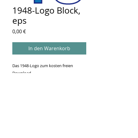
1948-Logo Block,
eps
Preis
0,00 €
In den Warenkorb
Das 1948-Logo zum kosten freien
Download.
.eps-Format für grafische Bearbeitung.
Grafische Umgestaltung nur nach
vorheriger Erlaubnis durch den DEIN e.V.