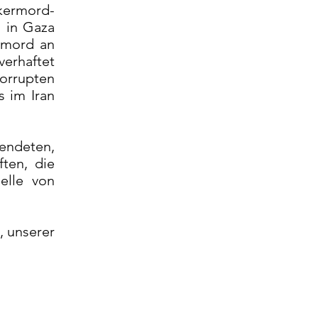
lkermord-
s in Gaza
ermord an
erhaftet
rrupten
 im Iran
lendeten,
ten, die
elle von
, unserer