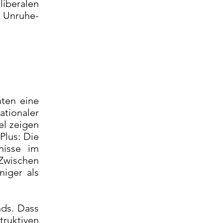
liberalen
t Unruhe-
nten eine
tionaler
el zeigen
Plus: Die
bnisse im
 Zwischen
niger als
nds. Dass
ruktiven