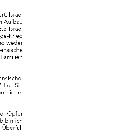
t, Israel
em Aufbau
te Israel
ge-Krieg
and weder
nensische
 Familien
ensische,
affe: Sie
von einem
ter-Opfer
b bin ich
 Überfall