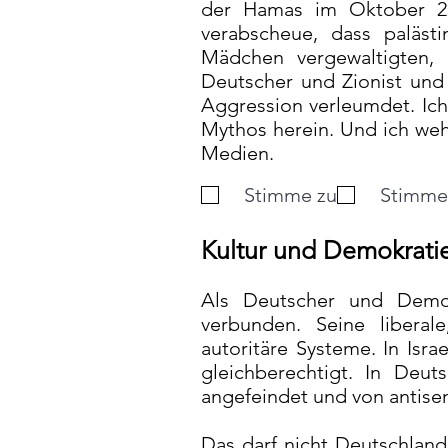
der Hamas im Oktober 23,
verabscheue, dass paläst
Mädchen vergewaltigten, 
Deutscher und Zionist und 
Aggression verleumdet. Ic
Mythos herein. Und ich wehr
Medien.
Stimme zu
Stimme 
Kultur und Demokrati
Als Deutscher und Demok
verbunden. Seine liberale
autoritäre Systeme. In Isr
gleichberechtigt. In De
angefeindet und von antise
Das darf nicht Deutschland