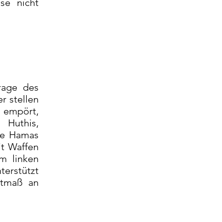
se nicht
rage des
r stellen
h empört,
 Huthis,
che Hamas
it Waffen
m linken
terstützt
stmaß an