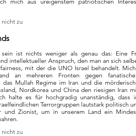
ich mich aus ureigenstem patriotischen Interes
nicht zu
nds
 sein ist nichts weniger als genau das: Eine F
nd intellektueller Anspruch, den man an sich selbe
fairness, mit der die UNO Israel behandelt. Mic
and an mehreren Fronten gegen fanatische
ah, das Mullah Regime im Iran und die mörderis
ssland, Nordkorea und China den riesigen Iran m
ch halte es für hochgradig unanständig, dass i
aelfeindlichen Terrorgruppen lautstark politisch un
er und Zionist, um in unserem Land ein Minde
wahren.
nicht zu