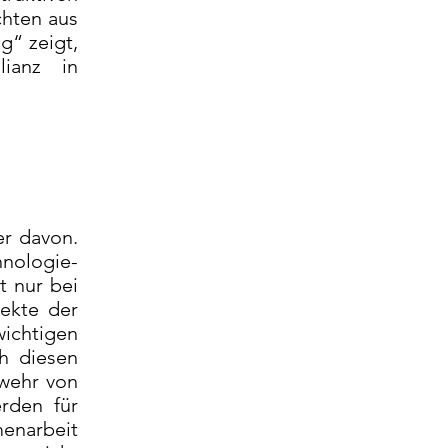
chten aus
g“ zeigt,
lianz in
er davon.
hnologie-
t nur bei
jekte der
ichtigen
h diesen
bwehr von
erden für
enarbeit