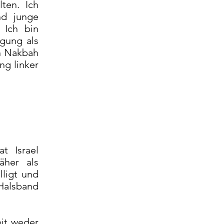
ten. Ich
nd junge
 Ich bin
igung als
en Nakbah
ng linker
t Israel
äher als
lligt und
Halsband
eit weder