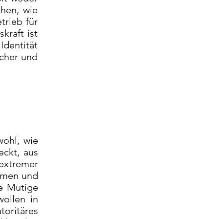
ehen, wie
trieb für
kraft ist
Identität
scher und
wohl, wie
eckt, aus
sextremer
ämmen und
le Mutige
wollen in
toritäres