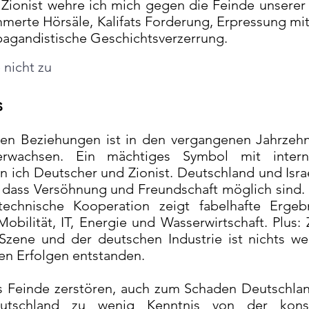
Zionist wehre ich mich gegen die Feinde unserer 
erte Hörsäle, Kalifats Forderung, Erpressung mi
gandistische Geschichtsverzerrung.
nicht zu
s
hen Beziehungen ist in den vergangenen Jahrzeh
 erwachsen. Ein mächtiges Symbol mit interna
in ich Deutscher und Zionist. Deutschland und Isra
e, dass Versöhnung und Freundschaft möglich sind. 
h-technische Kooperation zeigt fabelhafte Erge
obilität, IT, Energie und Wasserwirtschaft. Plus:
p Szene und der deutschen Industrie ist nichts we
en Erfolgen entstanden.
ls Feinde zerstören, auch zum Schaden Deutschla
eutschland zu wenig Kenntnis von der konst