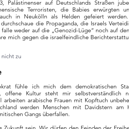
 Palästinenser auf Deutschlands Straßen jubel
inensische Terroristen, die Babies erwürgten u
auch in Neukölln als Helden gefeiert werden.
durchschaue die Propaganda, die Israels Verteid
h falle weder auf die „Genozid-Lüge“ noch auf d
e mich gegen die israelfeindliche Berichterstattu
nicht zu
e
rat fühle ich mich dem demokratischen Staa
, offene Kultur steht mir selbstverständlich n
ael arbeiten arabische Frauen mit Kopftuch unbehe
utschland werden Menschen mit Davidstern am 
mitischen Gangs überfallen.
s Zukunft sein. Wir dürfen den Feinden der Freih