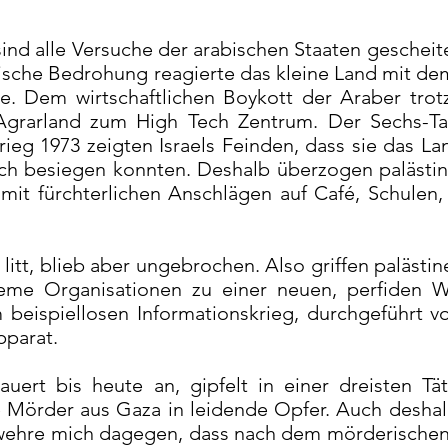
ind alle Versuche der arabischen Staaten gescheiter
ärische Bedrohung reagierte das kleine Land mit d
e. Dem wirtschaftlichen Boykott der Araber trotz
grarland zum High Tech Zentrum. Der Sechs-Ta
ieg 1973 zeigten Israels Feinden, dass sie das L
tlich besiegen konnten. Deshalb überzogen palästi
 mit fürchterlichen Anschlägen auf Café, Schulen,
litt, blieb aber ungebrochen. Also griffen palästin
treme Organisationen zu einer neuen, perfiden W
 beispiellosen Informationskrieg, durchgeführt 
parat.
auert bis heute an, gipfelt in einer dreisten Tä
 Mörder aus Gaza in leidende Opfer. Auch deshal
 wehre mich dagegen, dass nach dem mörderischen