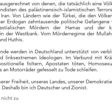
 ausgerechnet von denen, die tatsächlich eine Vö
disten des palästinensisch-islamistischen Terror
 Iran. Von Ländern wie der Türkei, die den Völk
er Erdogan zehntausende politische Gefangene v
estialischen Mördern der Hamas und der ko
 in der Westbank. Vom Mörderregime der Mullahs
und Huthis.
einde werden in Deutschland unterstützt von verb
nd linksextremen Ideologen. Im Verbund mit Kräf
ositionelle foltern, Apostaten töten, Homosexu
 an Motorräder gefesselt zu Tode schleifen.
serer Freiheit, unseres Landes, unserer Demokratie
. Deshalb bin ich Deutscher und Zionist.
nicht zu