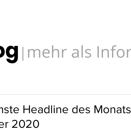
og
mehr als Inf
|
ste Headline des Monat
er 2020