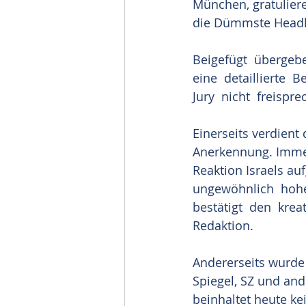
München, gratuliere 
die Dümmste Headl
Beigefügt  übergebe 
eine  detaillierte  
Jury  nicht  freisp
Einerseits verdient
Anerkennung. Immerh
Reaktion Israels auf
ungewöhnlich  hohe
bestätigt  den  krea
Redaktion. 
Andererseits wurde 
Spiegel, SZ und and
beinhaltet heute k