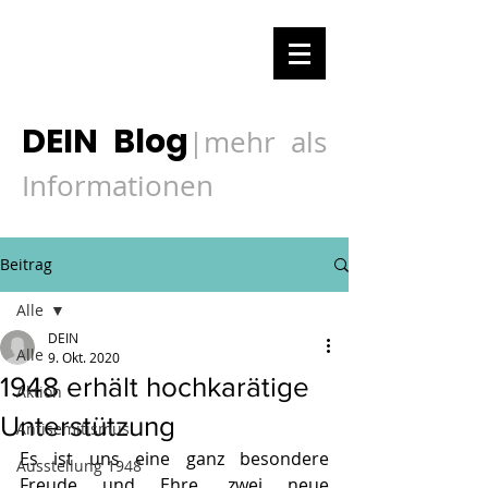
DEIN Blog
mehr als
|
Informationen
Beitrag
Alle
DEIN
Alle
9. Okt. 2020
1948 erhält hochkarätige
Aktion
Unterstützung
Antisemitismus
Es ist uns eine ganz besondere 
Ausstellung 1948
Freude und Ehre, zwei neue 