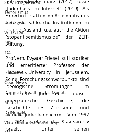
mit Jehuda Reinharz (2017) sowie 
So wird's gemacht
„Judenhass im Internet“ (2019). Als 
Terrorismus
Expertin für aktuellen Antisemitismus 
Umfrage
berät sie zahlreiche Institutionen im 
In- und Ausland, u.a. auch die Aktion 
Wirtschaft
"stopantisemitismus.de“ der ZEIT-
483
Stiftung.
165
Prof. em. Evyatar Friesel ist Historiker 
Iran
und emeritierter Professor der 
Hebrew University in Jerusalem. 
Islamismus
Seine Forschungsschwerpunkte sind 
Good News
ideologische Strömungen im 
Dümmste Headline des Monats
modernen Judentum, jüdisch-
amerikanische Geschichte, die 
Medien
Geschichte des Zionismus und 
DEINdirekt
aktuelle Judenfeindlichkeit. Von 1992 
bis 2001 leitete er das Staatsarchiv 
Veranstaltungsempfehlung
Israels. Unter seinen 