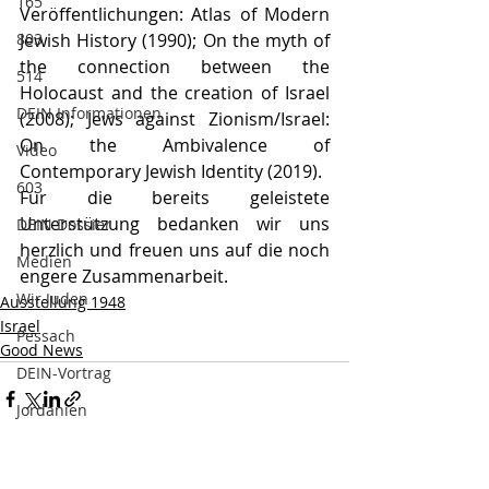
165
Veröffentlichungen: Atlas of Modern 
803
Jewish History (1990); On the myth of 
the connection between the 
514
Holocaust and the creation of Israel 
DEIN Informationen
(2008); Jews against Zionism/Israel: 
On the Ambivalence of 
Video
Contemporary Jewish Identity (2019).
603
Für die bereits geleistete 
Unterstützung bedanken wir uns 
DEIN Dossier
herzlich und freuen uns auf die noch 
Medien
engere Zusammenarbeit.
Wir Juden
Ausstellung 1948
Israel
Pessach
Good News
DEIN-Vortrag
Jordanien
Völkerrecht
Aktuelle Beiträge
Alle ansehen
Wissenschaft