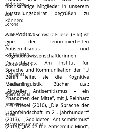
Bad News
hochkarätige Mitglieder in unserem 
Ausstellungsbeirat begrüßen zu 
BDS
können:
Corona
DEIN-Akademie
Prof. Monika Schwarz-Friesel (Bild) ist 
eine der renommiertesten 
EU
Antisemitismus- und 
Gut zu lesen
Kognitionswissenschaftlerinnen 
Deutschlands. Am Institut für 
Gut zu wissen
Sprache und Kommunikation der TU 
Highlights
Berlin leitet sie die Kognitive 
Medienlinguistik. Bücher u.a.: 
Holocaust
„Aktueller Antisemitismus – ein 
International
Phänomen der Mitte“, mit J. Reinharz 
Interview
/ E. Friesel (2010), „Die Sprache der 
Judenfeindschaft im 21. Jahrhundert“ 
Israel
(2013), „Gebildeter Antisemitismus“ 
Rechtsextremismus
(2015), „Inside the Antisemitic Mind“, 