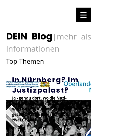
DEIN Blog
mehr als
|
Informationen
Top-Themen
In Nürnberg? Im
Justizpalast?
Ja - genau dort, wo die Nazi-
Kriegsverbrecher angeklagt wurden,
wird unsere Ausstellung 1948
gezeigt. Für den Besuch gibt es also
zwei Gründe.