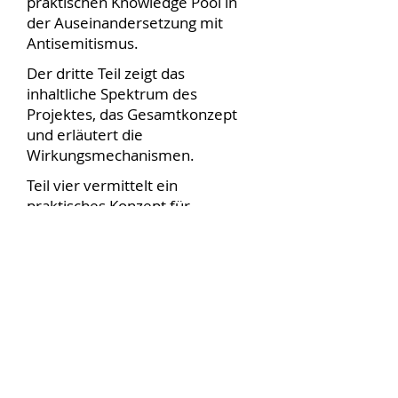
praktischen Knowledge Pool in
der Auseinandersetzung mit
Antisemitismus.
Der dritte Teil zeigt das
inhaltliche Spektrum des
Projektes, das Gesamtkonzept
und erläutert die
Wirkungsmechanismen.
Teil vier vermittelt ein
praktisches Konzept für
Breitenwirkung.
Referent: Dipl.sc.pol Leo
Su
charewicz
Kommunikationspsychologe mit
Schwerpunkt Politische
Psychologie